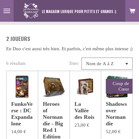
Passer
LE MAGASIN LUDIQUE
POUR PETITS ET GRANDS :)
au
contenu
principal
2 JOUEURS
En Duo c'est aussi très bien. Et parfois, c'est même plus intense ;)
6 résultats
Trier:
Coup de
Cœur
FunkoVe
Heroes
La
Shadows
rse : DC
of
Vallée
over
Expanda
Norman
des Rois
Norman
lone
die - Big
die
23,00 €
Red 1
14,00 €
52,00 €
Edition