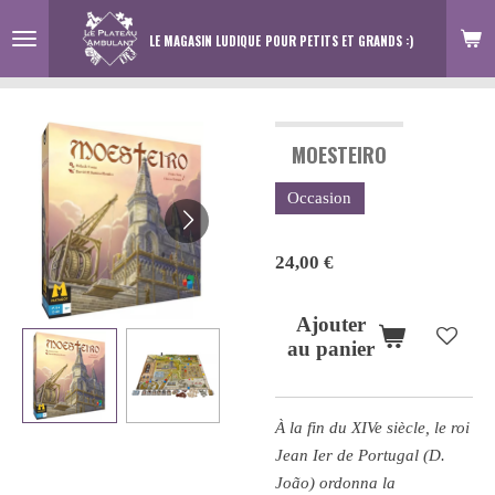
Passer
LE MAGASIN LUDIQUE
POUR PETITS ET GRANDS :)
au
contenu
principal
MOESTEIRO
Occasion
24,00 €
Ajouter
au panier
À la fin du XIVe siècle, le roi
Jean Ier de Portugal (D.
João) ordonna la