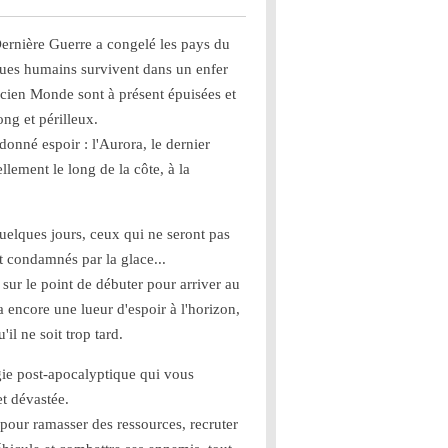
Dernière Guerre a congelé les pays du
ques humains survivent dans un enfer
ncien Monde sont à présent épuisées et
ong et périlleux.
onné espoir : l'Aurora, le dernier
llement le long de la côte, à la
uelques jours, ceux qui ne seront pas
 condamnés par la glace...
sur le point de débuter pour arriver au
 a encore une lueur d'espoir à l'horizon,
'il ne soit trop tard.
égie post-apocalyptique qui vous
et dévastée.
pour ramasser des ressources, recruter