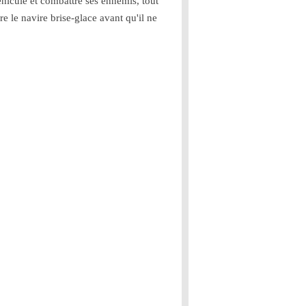
éhicule et combattre ses ennemis, tout
re le navire brise-glace avant qu'il ne