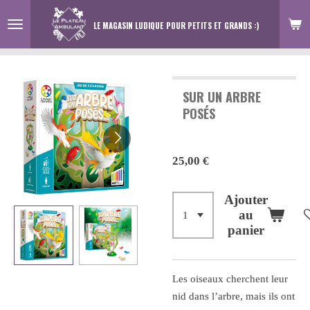
Passer
LE MAGASIN LUDIQUE
POUR PETITS ET GRANDS :)
au
contenu
principal
SUR UN ARBRE
POSÉS
25,00 €
Ajouter
au
panier
Les oiseaux cherchent leur
nid dans l’arbre, mais ils ont