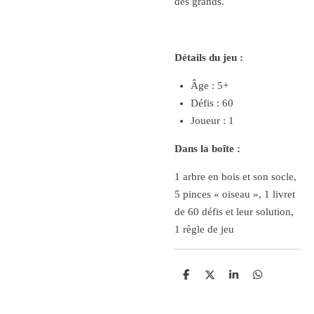
des grands.
Détails du jeu :
Âge : 5+
Défis : 60
Joueur : 1
Dans la boîte :
1 arbre en bois et son socle,
5 pinces « oiseau », 1 livret
de 60 défis et leur solution,
1 règle de jeu
P
P
P
P
a
a
a
a
r
r
r
r
t
t
t
t