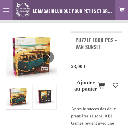
Passer
LE MAGASIN LUDIQUE
POUR PETITS ET GRANDS :)
au
contenu
principal
PUZZLE 1000 PCS -
VAN SUNSET
23,00 €
Ajouter
au panier
Après le succès des deux
premières saisons, ABI
Games revient avec une