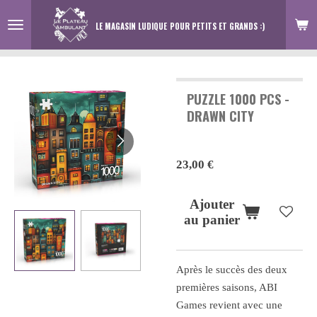
Passer
LE MAGASIN LUDIQUE
POUR PETITS ET GRANDS :)
au
contenu
principal
PUZZLE 1000 PCS -
DRAWN CITY
23,00 €
Ajouter
au panier
Après le succès des deux
premières saisons, ABI
Games revient avec une