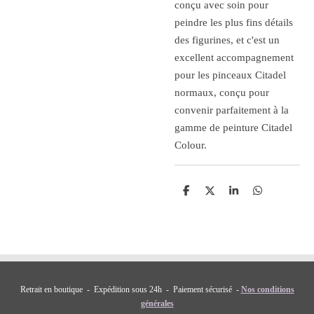
conçu avec soin pour
peindre les plus fins détails
des figurines, et c'est un
excellent accompagnement
pour les pinceaux Citadel
normaux, conçu pour
convenir parfaitement à la
gamme de peinture Citadel
Colour.
P
P
P
P
a
a
a
a
r
r
r
r
t
t
t
t
a
a
a
a
g
g
g
g
e
e
e
e
r
r
r
r
Retrait en boutique - Expédition sous 24h - Paiement sécurisé -
Nos conditions
générales