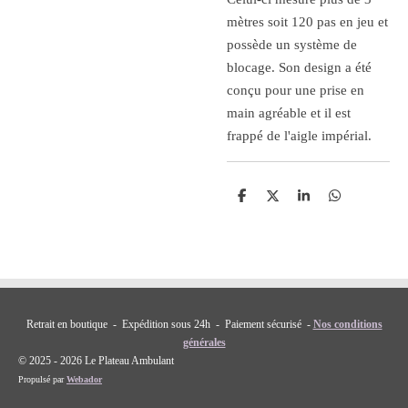
mètres soit 120 pas en jeu et
possède un système de
blocage. Son design a été
conçu pour une prise en
main agréable et il est
frappé de l'aigle impérial.
P
P
P
P
a
a
a
a
r
r
r
r
t
t
t
t
a
a
a
a
g
g
g
g
e
e
e
e
r
r
r
r
Retrait en boutique - Expédition sous 24h - Paiement sécurisé -
Nos conditions
générales
© 2025 - 2026 Le Plateau Ambulant
Propulsé par
Webador