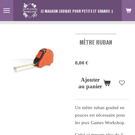
Passer
LE MAGASIN LUDIQUE
POUR PETITS ET GRANDS :)
au
contenu
principal
MÈTRE RUBAN
8,00 €
Ajouter
au panier
Un mètre ruban gradué en
pouces est nécessaire pour
les jeux Games Workshop.
Celui-ci mesure plus de 3