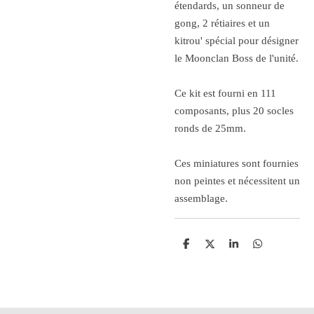
étendards, un sonneur de
gong, 2 rétiaires et un
kitrou' spécial pour désigner
le Moonclan Boss de l'unité.
Ce kit est fourni en 111
composants, plus 20 socles
ronds de 25mm.
Ces miniatures sont fournies
non peintes et nécessitent un
assemblage.
P
P
P
P
a
a
a
a
r
r
r
r
t
t
t
t
a
a
a
a
g
g
g
g
e
e
e
e