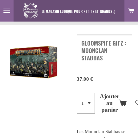
Passer
LE MAGASIN LUDIQUE
POUR PETITS ET GRANDS :)
au
contenu
principal
GLOOMSPITE GITZ :
MOONCLAN
STABBAS
37,00 €
Ajouter
au
panier
Les Moonclan Stabbas se