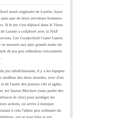
owl serait originaire de Lustrie, foyer
s ainsi que de leurs serviteurs hommes-
ps. Si le jeu s'est déplacé dans le Vieux
 de Lustrie a collaboré avec la NAF
 nouveau. Les Gwaka'moli Crater Gators
r se mesurer aux plus grands noms du
r style de jeu peu orthodoxe rencontrent
.
 jeu rafraîchissante, il y a les équipes
au meilleur des deux mondes, avec d'un
 et de l'autre des joueurs vifs et agiles.
ec les Saurus Blockers (sans parler des
nfoncer le clou) pour protéger les
leurs actions, on arrive à marquer
utant à cela l'allure peu ordinaire du
thétique, qui se joue bien et qui