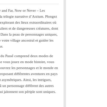
 and Far, Now or Never – Les
a trilogie narrative d’Arzium. Plongez
explorant des lieux extraordinaires où
uliers et de dangereuses créatures, dont
s. Dans la peau de personnages uniques,
 votre village ancestral et guider les
ur.
 du Passé comprend
deux modes de
que vous jouez en mode histoire, vous
écouvrez les personnages et le monde en
proposant différentes aventures en pays
asymétriques. Ainsi, les intrigues,
 à un personnage diffèrent des autres
qui jalonnent son périple sont uniques.