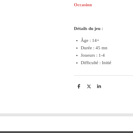
Occasion
Détails du jeu :
Âge : 14+
Durée : 45 mn
Joueurs : 1-4
Difficulté : Initié
P
P
P
a
a
a
r
r
r
t
t
t
a
a
a
g
g
g
e
e
e
r
r
r