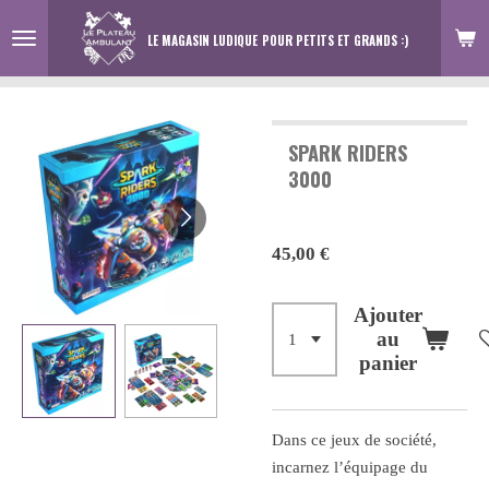
Passer
LE MAGASIN LUDIQUE
POUR PETITS ET GRANDS :)
au
contenu
principal
SPARK RIDERS
3000
45,00 €
Ajouter
au
panier
Dans ce jeux de société,
incarnez l’équipage du