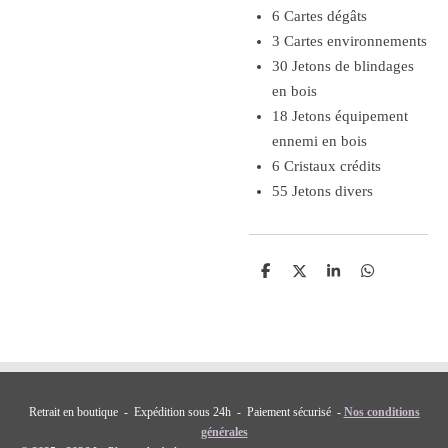
6 Cartes dégâts
3 Cartes environnements
30 Jetons de blindages
en bois
18 Jetons équipement
ennemi en bois
6 Cristaux crédits
55 Jetons divers
P
P
P
P
a
a
a
a
r
r
r
r
t
t
t
t
a
a
a
a
g
g
g
g
e
e
e
e
r
r
r
r
Retrait en boutique - Expédition sous 24h - Paiement sécurisé -
Nos conditions
générales