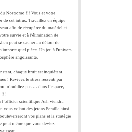
 du Nostromo !!! Vous et votre
 de cet intrus. Travaillez en équipe
sseau afin de récupérer du matériel et
votre survie et à l'élimination de
Alien peut se cacher au détour de
n'importe quel pièce. Un jeu à l'univers
mosphère angoissante.
nstant, chaque bruit est inquiétant...
s ! Revivez le stress ressenti par
out n’oubliez pas … dans l’espace,
 !!!
l’officier scientifique Ash viendra
n vous volant des jetons Feraille ainsi
bouleverseront vos plans et la stratégie
 se peut même que vous deviez
vaisseau...