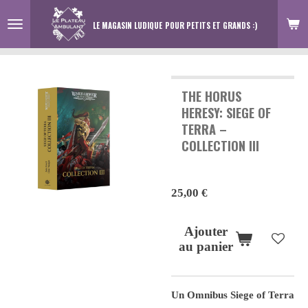
Passer
LE MAGASIN LUDIQUE
POUR PETITS ET GRANDS :)
au
contenu
principal
THE HORUS
HERESY: SIEGE OF
TERRA –
COLLECTION III
25,00 €
Ajouter
au panier
Un Omnibus Siege of Terra