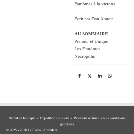
Fantômes à la victoire.
Écrit par Dan Abnett
AU SOMMAIRE
Premier et Unique
Les Fantômes
Necropolis
P
P
P
P
a
a
a
a
r
r
r
r
t
t
t
t
a
a
a
a
g
g
g
g
e
e
e
e
r
r
r
r
Retrait en boutique - Expédition sous 24h - Paiement sécurisé -
Nos conditions
générales
© 2025 - 2026 Le Plateau Ambulant