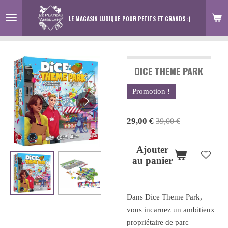
Passer
LE MAGASIN LUDIQUE
POUR PETITS ET GRANDS :)
au
contenu
principal
DICE THEME PARK
Promotion !
29,00 €
39,00 €
Ajouter
au panier
Dans
Dice Theme Park
,
vous incarnez un ambitieux
propriétaire de parc