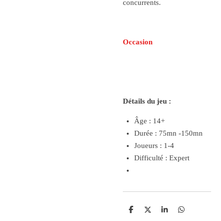
concurrents.
Occasion
Détails du jeu :
Âge : 14+
Durée : 75mn -150mn
Joueurs : 1-4
Difficulté : Expert
P
P
P
P
a
a
a
a