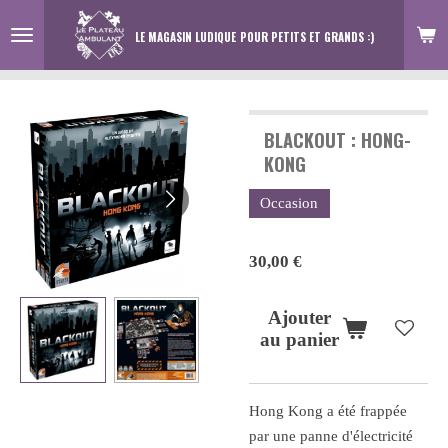
Passer
LE MAGASIN LUDIQUE
POUR PETITS ET GRANDS :)
au
contenu
principal
BLACKOUT : HONG-
KONG
Occasion
30,00 €
Ajouter
au panier
Hong Kong a été frappée
par une panne d'électricité