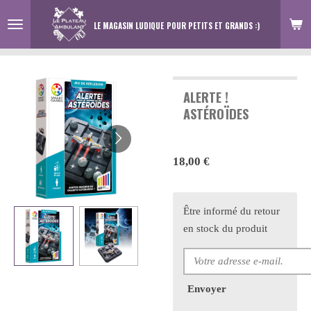
Passer
LE MAGASIN LUDIQUE
POUR PETITS ET GRANDS :)
au
contenu
principal
ALERTE !
ASTÉROÏDES
18,00 €
Être informé du retour
en stock du produit
Envoyer