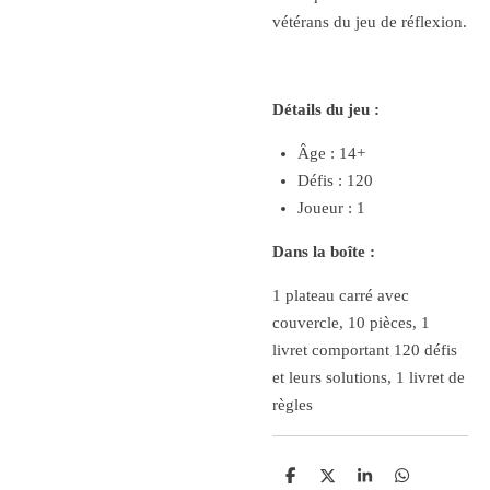
vétérans du jeu de réflexion.
Détails du jeu :
Âge : 14+
Défis : 120
Joueur : 1
Dans la boîte :
1 plateau carré avec
couvercle, 10 pièces, 1
livret comportant 120 défis
et leurs solutions, 1 livret de
règles
P
P
P
P