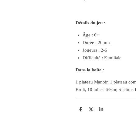
Détails du jeu :
Âge : 6+
Durée : 20 mn
Joueurs : 2-6
Difficulté : Familiale
Dans la boîte :
1 plateau Manoir, 1 plateau com
Bruit, 10 tuiles Trésor, 5 jeton
P
P
P
a
a
a
r
r
r
t
t
t
a
a
a
g
g
g